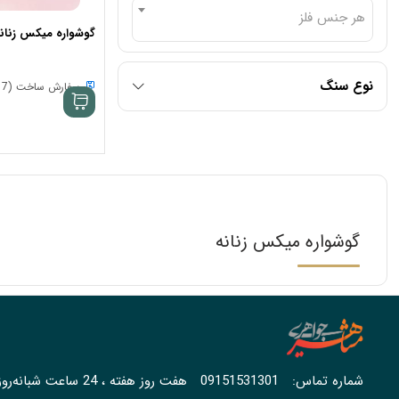
هر جنس فلز
گوشواره میکس زنانه کد
نوع سنگ
سفارش ساخت (7 الی 15 روز)
گوشواره میکس زنانه
شماره تماس:
09151531301
هفت روز هفته ، 24 ساعت شبانه‌روز پاسخگوی شما هستیم.