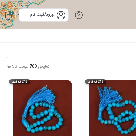
0
ورود/ثبت نام
نمایش
760
قیمت کالا ها
٪18 تخفیف
٪18 تخفیف