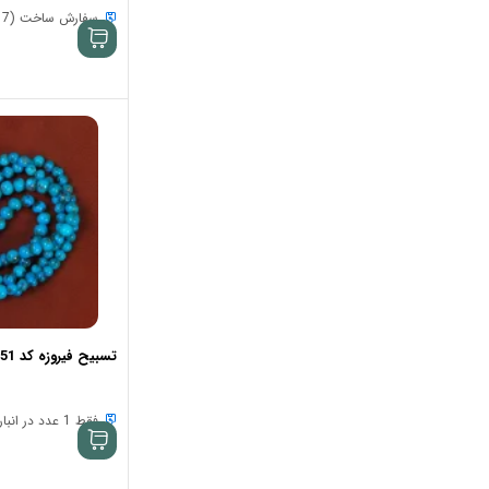
سفارش ساخت (7 الی 15 روز)
تسبیح فیروزه کد 33951
فقط 1 عدد در انبار موجود است