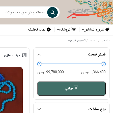
فیروزه نیشابور
فروشگاه
بمب تخفیف
/
/
تسبیح فیروزه
مشاهیر
تسبیح
فیلتر قیمت
مرتب سازی:
حداقل
حداكثر
1,366,400 تومان
99,780,000 تومان
قیمت
قيمت
صافی
نوع ساخت