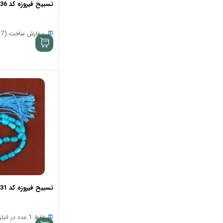
تسبیح فیروزه کد 33936
سفارش ساخت (7 الی 15 روز)
تسبیح فیروزه کد 33931
فقط 1 عدد در انبار موجود است