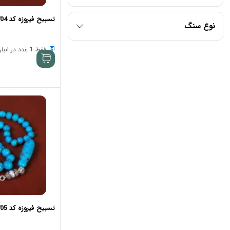
تسبیح فیروزه کد 34704
نوع سنگ
فقط 1 عدد در انبار موجود است
تسبیح فیروزه کد 34705