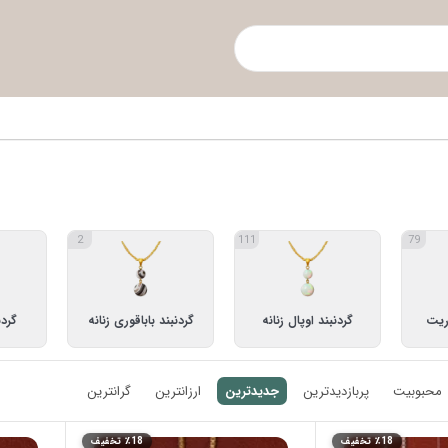
2
111
79
دریت
گردنبند اوپال زنانه
گردنبند باباقوری زنانه
گردن
1
26
11
محبوبیت
پربازدیدترین
جدیدترین
ارزانترین
گرانترین
٪18 تخفیف
٪18 تخفیف