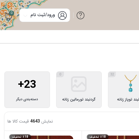
0
ورود/ثبت نام
0
32
+23
بند توپاز زنانه
گردنبند تورمالین زنانه
دسته‌بندی دیگر
47
89
6
نمایش
4643
قیمت کالا ها
٪18 تخفیف
٪18 تخفیف