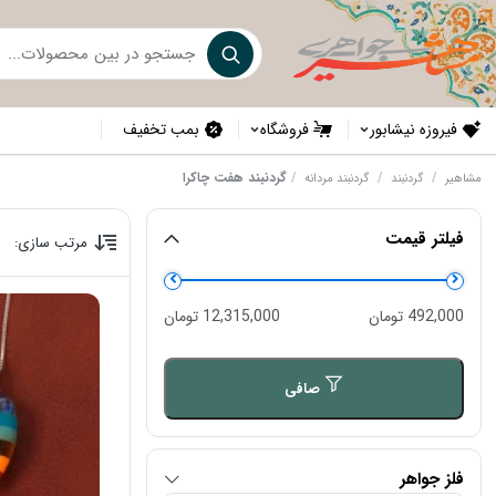
فیروزه نیشابور
فروشگاه
بمب تخفیف
/
/
/
گردنبند هفت چاکرا
مشاهیر
گردنبند
گردنبند مردانه
فیلتر قیمت
مرتب سازی:
حداقل
حداكثر
492,000 تومان
12,315,000 تومان
قیمت
قيمت
صافی
فلز جواهر