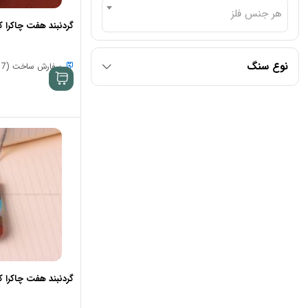
هر جنس فلز
گردنبند هفت چاکرا کد 578
نوع سنگ
سفارش ساخت (7 الی 15 روز)
گردنبند هفت چاکرا کد 83