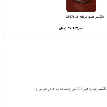
انگشتر عقیق مردانه کد 25571
۳۷,۵۹۷,۰۰۰
تومان
مشکی گوهری ارزشمند که بر روی این رکاب قرار گرفته و زیبایی این اثر را چندین برابر میکند. جنس رکاب این انگشتر نقره با عیار 925 می باشد که به خاطر خواص و