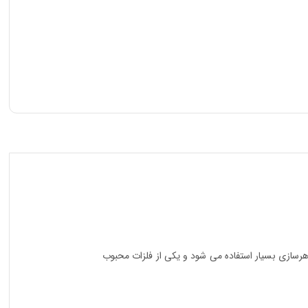
س فلز این دستبند، نقره با عیار 925 روکش رادیوم می باشد که در جواهرسازی بسیار استفاده می شود و یکی از فلزات محبوب